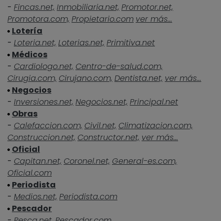
-
Fincas.net,
Inmobiliaria.net,
Promotor.net,
Promotora.com,
Propietario.com
ver más...
Lotería
-
Loteria.net,
Loterias.net,
Primitiva.net
Médicos
-
Cardiologo.net,
Centro-de-salud.com,
Cirugia.com,
Cirujano.com,
Dentista.net,
ver más...
Negocios
-
Inversiones.net,
Negocios.net,
Principal.net
Obras
-
Calefaccion.com,
Civil.net,
Climatizacion.com,
Construccion.net,
Constructor.net,
ver más...
Oficial
-
Capitan.net,
Coronel.net,
General-es.com,
Oficial.com
Periodista
-
Medios.net,
Periodista.com
Pescador
-
Pesca.net,
Pescador.com