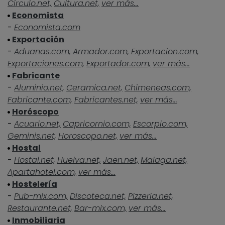
Circulo.net,
Cultura.net,
ver más...
Economista
-
Economista.com
Exportación
-
Aduanas.com,
Armador.com,
Exportacion.com,
Exportaciones.com,
Exportador.com,
ver más...
Fabricante
-
Aluminio.net,
Ceramica.net,
Chimeneas.com,
Fabricante.com,
Fabricantes.net,
ver más...
Horóscopo
-
Acuario.net,
Capricornio.com,
Escorpio.com,
Geminis.net,
Horoscopo.net,
ver más...
Hostal
-
Hostal.net,
Huelva.net,
Jaen.net,
Malaga.net,
Apartahotel.com,
ver más...
Hostelería
-
Pub-mix.com,
Discoteca.net,
Pizzeria.net,
Restaurante.net,
Bar-mix.com,
ver más...
Inmobiliaria