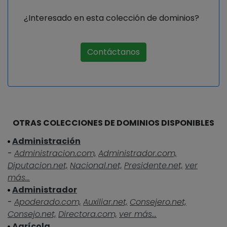
¿Interesado en esta colección de dominios?
Contáctanos
OTRAS COLECCIONES DE DOMINIOS DISPONIBLES
Administración
-
Administracion.com,
Administrador.com,
Diputacion.net,
Nacional.net,
Presidente.net,
ver
más...
Administrador
-
Apoderado.com,
Auxiliar.net,
Consejero.net,
Consejo.net,
Directora.com,
ver más...
Agrícola