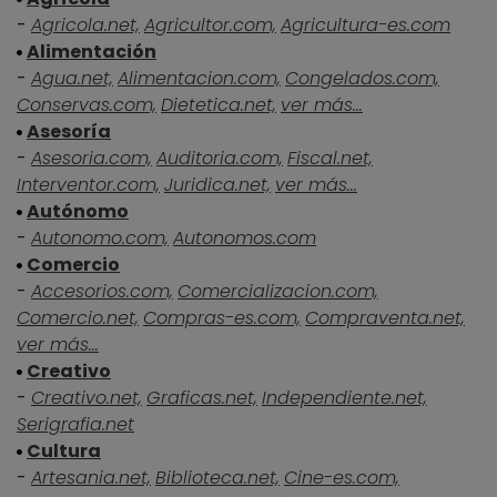
-
Agricola.net,
Agricultor.com,
Agricultura-es.com
Alimentación
-
Agua.net,
Alimentacion.com,
Congelados.com,
Conservas.com,
Dietetica.net,
ver más...
Asesoría
-
Asesoria.com,
Auditoria.com,
Fiscal.net,
Interventor.com,
Juridica.net,
ver más...
Autónomo
-
Autonomo.com,
Autonomos.com
Comercio
-
Accesorios.com,
Comercializacion.com,
Comercio.net,
Compras-es.com,
Compraventa.net,
ver más...
Creativo
-
Creativo.net,
Graficas.net,
Independiente.net,
Serigrafia.net
Cultura
-
Artesania.net,
Biblioteca.net,
Cine-es.com,