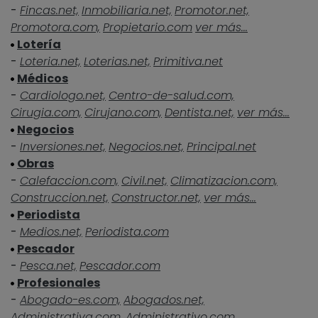
-
Fincas.net,
Inmobiliaria.net,
Promotor.net,
Promotora.com,
Propietario.com
ver más...
Lotería
-
Loteria.net,
Loterias.net,
Primitiva.net
Médicos
-
Cardiologo.net,
Centro-de-salud.com,
Cirugia.com,
Cirujano.com,
Dentista.net,
ver más...
Negocios
-
Inversiones.net,
Negocios.net,
Principal.net
Obras
-
Calefaccion.com,
Civil.net,
Climatizacion.com,
Construccion.net,
Constructor.net,
ver más...
Periodista
-
Medios.net,
Periodista.com
Pescador
-
Pesca.net,
Pescador.com
Profesionales
-
Abogado-es.com,
Abogados.net,
Administrativa.com,
Administrativo.com,