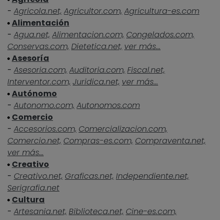
-
Agricola.net,
Agricultor.com,
Agricultura-es.com
Alimentación
-
Agua.net,
Alimentacion.com,
Congelados.com,
Conservas.com,
Dietetica.net,
ver más...
Asesoría
-
Asesoria.com,
Auditoria.com,
Fiscal.net,
Interventor.com,
Juridica.net,
ver más...
Autónomo
-
Autonomo.com,
Autonomos.com
Comercio
-
Accesorios.com,
Comercializacion.com,
Comercio.net,
Compras-es.com,
Compraventa.net,
ver más...
Creativo
-
Creativo.net,
Graficas.net,
Independiente.net,
Serigrafia.net
Cultura
-
Artesania.net,
Biblioteca.net,
Cine-es.com,