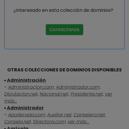
¿Interesado en esta colección de dominios?
Contáctanos
OTRAS COLECCIONES DE DOMINIOS DISPONIBLES
Administración
-
Administracion.com,
Administrador.com,
Diputacion.net,
Nacional.net,
Presidente.net,
ver
más...
Administrador
-
Apoderado.com,
Auxiliar.net,
Consejero.net,
Consejo.net,
Directora.com,
ver más...
Agrícola