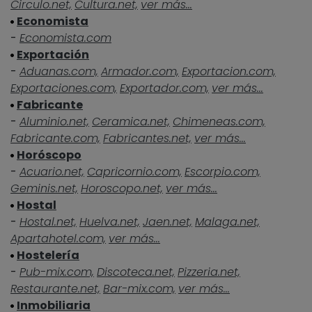
Circulo.net,
Cultura.net,
ver más...
Economista
-
Economista.com
Exportación
-
Aduanas.com,
Armador.com,
Exportacion.com,
Exportaciones.com,
Exportador.com,
ver más...
Fabricante
-
Aluminio.net,
Ceramica.net,
Chimeneas.com,
Fabricante.com,
Fabricantes.net,
ver más...
Horóscopo
-
Acuario.net,
Capricornio.com,
Escorpio.com,
Geminis.net,
Horoscopo.net,
ver más...
Hostal
-
Hostal.net,
Huelva.net,
Jaen.net,
Malaga.net,
Apartahotel.com,
ver más...
Hostelería
-
Pub-mix.com,
Discoteca.net,
Pizzeria.net,
Restaurante.net,
Bar-mix.com,
ver más...
Inmobiliaria