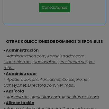
Contáctanos
OTRAS COLECCIONES DE DOMINIOS DISPONIBLES
Administración
-
Administracion.com,
Administrador.com,
Diputacion.net,
Nacional.net,
Presidente.net,
ver
más...
Administrador
-
Apoderado.com,
Auxiliar.net,
Consejero.net,
Consejo.net,
Directora.com,
ver más...
Agrícola
-
Agricola.net,
Agricultor.com,
Agricultura-es.com
Alimentación
-
Agua.net,
Alimentacion.com,
Congelados.com,