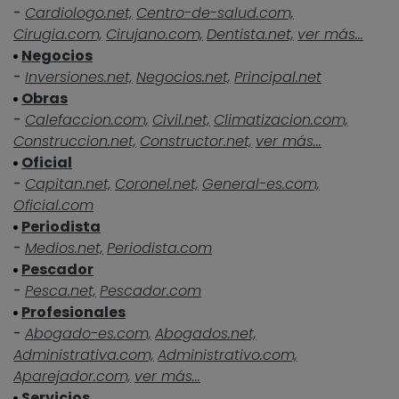
-
Cardiologo.net,
Centro-de-salud.com,
Cirugia.com,
Cirujano.com,
Dentista.net,
ver más...
Negocios
-
Inversiones.net,
Negocios.net,
Principal.net
Obras
-
Calefaccion.com,
Civil.net,
Climatizacion.com,
Construccion.net,
Constructor.net,
ver más...
Oficial
-
Capitan.net,
Coronel.net,
General-es.com,
Oficial.com
Periodista
-
Medios.net,
Periodista.com
Pescador
-
Pesca.net,
Pescador.com
Profesionales
-
Abogado-es.com,
Abogados.net,
Administrativa.com,
Administrativo.com,
Aparejador.com,
ver más...
Servicios