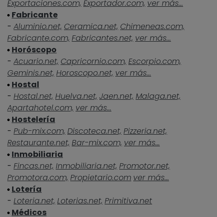
Exportaciones.com,
Exportador.com,
ver más...
Fabricante
-
Aluminio.net,
Ceramica.net,
Chimeneas.com,
Fabricante.com,
Fabricantes.net,
ver más...
Horóscopo
-
Acuario.net,
Capricornio.com,
Escorpio.com,
Geminis.net,
Horoscopo.net,
ver más...
Hostal
-
Hostal.net,
Huelva.net,
Jaen.net,
Malaga.net,
Apartahotel.com,
ver más...
Hostelería
-
Pub-mix.com,
Discoteca.net,
Pizzeria.net,
Restaurante.net,
Bar-mix.com,
ver más...
Inmobiliaria
-
Fincas.net,
Inmobiliaria.net,
Promotor.net,
Promotora.com,
Propietario.com
ver más...
Lotería
-
Loteria.net,
Loterias.net,
Primitiva.net
Médicos