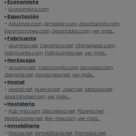
Economista
-
Economista.com
Exportación
-
Aduanas.com,
Armador.com,
Exportacion.com,
Exportaciones.com,
Exportador.com,
ver más...
Fabricante
-
Aluminio.net,
Ceramica.net,
Chimeneas.com,
Fabricante.com,
Fabricantes.net,
ver más...
Horóscopo
-
Acuario.net,
Capricornio.com,
Escorpio.com,
Geminis.net,
Horoscopo.net,
ver más...
Hostal
-
Hostal.net,
Huelva.net,
Jaen.net,
Malaga.net,
Apartahotel.com,
ver más...
Hostelería
-
Pub-mix.com,
Discoteca.net,
Pizzeria.net,
Restaurante.net,
Bar-mix.com,
ver más...
Inmobiliaria
-
Fincas.net,
Inmobiliaria.net,
Promotor.net,