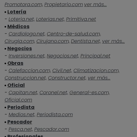
Promotora.com,
Propietario.com
ver más...
Lotería
-
Loteria.net,
Loterias.net,
Primitiva.net
Médicos
-
Cardiologo.net,
Centro-de-salud.com,
Cirugia.com,
Cirujano.com,
Dentista.net,
ver más...
Negocios
-
Inversiones.net,
Negocios.net,
Principal.net
Obras
-
Calefaccion.com,
Civil.net,
Climatizacion.com,
Construccion.net,
Constructor.net,
ver más...
Oficial
-
Capitan.net,
Coronel.net,
General-es.com,
Oficial.com
Periodista
-
Medios.net,
Periodista.com
Pescador
-
Pesca.net,
Pescador.com
Profesionales