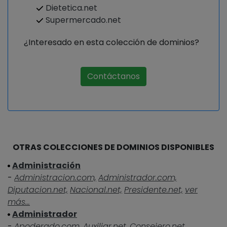
Dietetica.net
Supermercado.net
¿Interesado en esta colección de dominios?
Contáctanos
OTRAS COLECCIONES DE DOMINIOS DISPONIBLES
Administración
-
Administracion.com,
Administrador.com,
Diputacion.net,
Nacional.net,
Presidente.net,
ver
más...
Administrador
-
Apoderado.com,
Auxiliar.net,
Consejero.net,